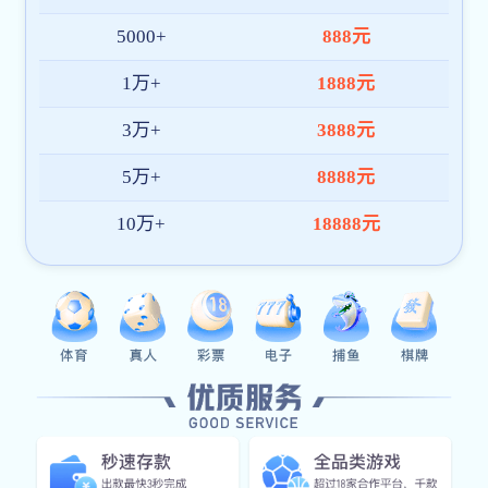
1、杨瀚森的身体状态分析
杨瀚森目前的身体状态是影响他表现的重要因素之
一。他身高优势明显，但体重过重导致灵活性不足，
影响了他在场上的移动和反应速度。这样的状况使得
他很难在快速转换中找到有效的位置进行投篮或传
球。
除了体重问题，杨瀚森在力量训练上的不足也限制了
他的发挥。在面对强壮对手时，他往往无法保持稳定
的身体平衡，这直接影响了他的防守与进攻决策。因
此，从身体素质入手是提升他整体竞技水平的重要途
径。
此外，心理因素同样不可忽视。由于对自身能力的不
自信以及外界压力，杨瀚森在关键时刻容易出现失