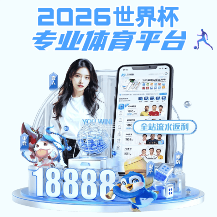
注册入口
九游网页登录
APP与网页版入
口｜畅享全球体育赛事与数据
服务
欢迎访问
九游网页登录
，提供全面覆盖足球、
篮球、电竞等项目的赛事资讯与数据内容， 支
持
APP下载
与
网页使用
，每日同步更新千场比
赛，聚焦热门体育内容， 助您轻松获取赛事动
态，掌握比赛节奏。