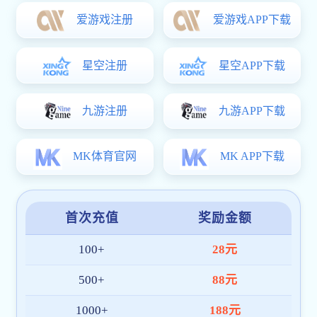
01. 初创定位
九游网页登录起源于对体育精神与数字技术的
热爱，早期平台聚焦于赛事数据与直播服务，
并率先实现多赛程同步与智能提醒功能，赢得
众多球迷的信任。