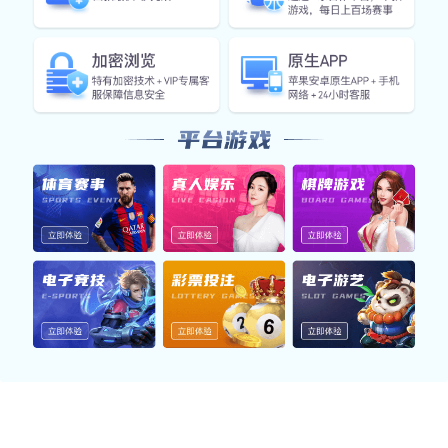
多样赛事服务
覆盖五大热门体育领域，九游网页登录 为您提供一站式观赛
与数据支持服务
体育赛事