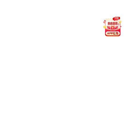
九游(中国) 始终将隐私保护作为平台核心。
05. 客服支持时间？
平台客服全年 24 小时在线，支持中文、英文与马来语多语言服
务。无论您遇到技术问题、账户疑问，或希望了解功能详情，我
们都将即时响应。
06. 观看直播是否收费？
平台提供免费赛事直播服务，部分高峰赛事可能需完成账号登录
方可观看。九游网页登录 致力于为广大体育爱好者打造一个公开
透明、便捷高效的观赛环境。